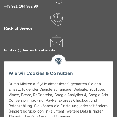
+49 921-164 962 90
Rückruf Service
kontakt@theo-schrauben.de
Wie wir Cookies & Co nutzen
Durch Klicken auf „Alle akzeptieren“ gestatten Sie den
Service
Einsatz folgender Dienste auf unserer Website: YouTube,
Vimeo, Brevo, ReCaptcha, Google Analytics 4, Google Ads
Conversion Tracking, PayPal Express Checkout und
Gesetzliche Informationen
Ratenzahlung. Sie können die Einstellung jederzeit ändern
(Fingerabdruck-Icon links unten). Weitere Details finden
Alle technischen Angaben ohne Gewähr. Irrtümer und fehlerhafte
Sie unter
Konfigurieren
und in unserer