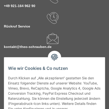
+49 921-164 962 90
Rückruf Service
kontakt@theo-schrauben.de
Wie wir Cookies & Co nutzen
Durch Klicken auf „Alle akzeptieren“ gestatten Sie den
Service
Einsatz folgender Dienste auf unserer Website: YouTube,
Vimeo, Brevo, ReCaptcha, Google Analytics 4, Google Ads
Conversion Tracking, PayPal Express Checkout und
Gesetzliche Informationen
Ratenzahlung. Sie können die Einstellung jederzeit ändern
(Fingerabdruck-Icon links unten). Weitere Details finden
Alle technischen Angaben ohne Gewähr. Irrtümer und fehlerhafte
Sie unter
Konfigurieren
und in unserer