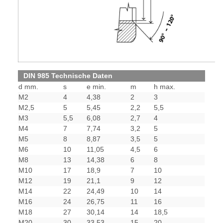
DIN 985 Technische Daten
d mm.
s
e min.
m
h max.
M2
4
4,38
2
3
M2,5
5
5,45
2,2
5,5
M3
5,5
6,08
2,7
4
M4
7
7,74
3,2
5
M5
8
8,87
3,5
5
M6
10
11,05
4,5
6
M8
13
14,38
6
8
M10
17
18,9
7
10
M12
19
21,1
9
12
M14
22
24,49
10
14
M16
24
26,75
11
16
M18
27
30,14
14
18,5
M20
30
33,53
15
20