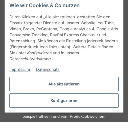
Wie wir Cookies & Co nutzen
Durch Klicken auf „Alle akzeptieren“ gestatten Sie den
kontakt@theo-schrauben.de
Einsatz folgender Dienste auf unserer Website: YouTube,
Vimeo, Brevo, ReCaptcha, Google Analytics 4, Google Ads
Conversion Tracking, PayPal Express Checkout und
Ratenzahlung. Sie können die Einstellung jederzeit ändern
(Fingerabdruck-Icon links unten). Weitere Details finden
Sie unter
Konfigurieren
und in unserer
Datenschutzerklärung
.
Service
Impressum
|
Datenschutz
Gesetzliche Informationen
Alle akzeptieren
Alle technischen Angaben ohne Gewähr. Irrtümer und fehlerhafte
Angaben vorbehalten. Wenn Sie Datenblätter oder spezielle
Konfigurieren
technische Eigenschaften benötigen, wenden Sie sich bitte an
unseren Kundenservice. Abbildungen der Artikel können
beispielhaft sein und vom Produkt abweichen.