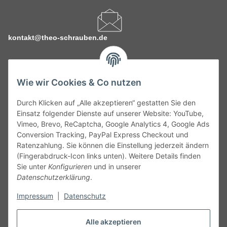
kontakt@theo-schrauben.de
Wie wir Cookies & Co nutzen
Durch Klicken auf „Alle akzeptieren“ gestatten Sie den
Service
Einsatz folgender Dienste auf unserer Website: YouTube,
Vimeo, Brevo, ReCaptcha, Google Analytics 4, Google Ads
Conversion Tracking, PayPal Express Checkout und
Gesetzliche Informationen
Ratenzahlung. Sie können die Einstellung jederzeit ändern
(Fingerabdruck-Icon links unten). Weitere Details finden
Alle technischen Angaben ohne Gewähr. Irrtümer und fehlerhafte
Sie unter
Konfigurieren
und in unserer
Angaben vorbehalten. Wenn Sie Datenblätter oder spezielle
Datenschutzerklärung
.
technische Eigenschaften benötigen, wenden Sie sich bitte an
Impressum
|
Datenschutz
unseren Kundenservice. Abbildungen der Artikel können
beispielhaft sein und vom Produkt abweichen.
Alle akzeptieren