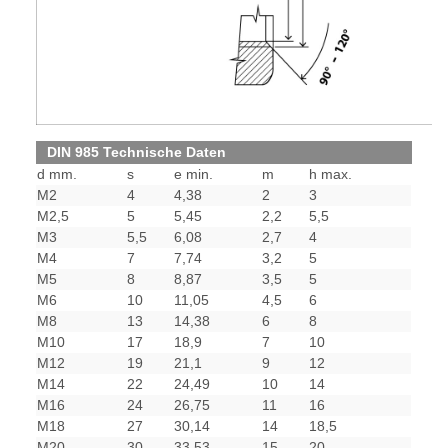
DIN 985 Technische Daten
d mm.
s
e min.
m
h max.
M2
4
4,38
2
3
M2,5
5
5,45
2,2
5,5
M3
5,5
6,08
2,7
4
M4
7
7,74
3,2
5
M5
8
8,87
3,5
5
M6
10
11,05
4,5
6
M8
13
14,38
6
8
M10
17
18,9
7
10
M12
19
21,1
9
12
M14
22
24,49
10
14
M16
24
26,75
11
16
M18
27
30,14
14
18,5
M20
30
33,53
15
20