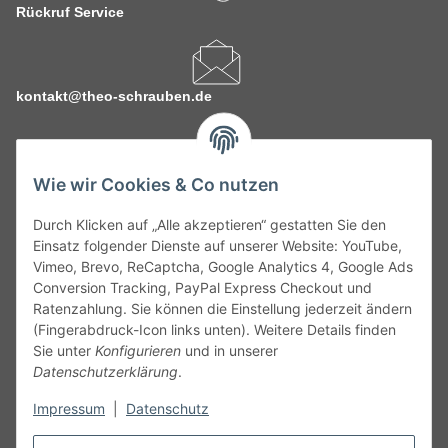
Rückruf Service
kontakt@theo-schrauben.de
Wie wir Cookies & Co nutzen
Durch Klicken auf „Alle akzeptieren“ gestatten Sie den
Service
Einsatz folgender Dienste auf unserer Website: YouTube,
Vimeo, Brevo, ReCaptcha, Google Analytics 4, Google Ads
Conversion Tracking, PayPal Express Checkout und
Gesetzliche Informationen
Ratenzahlung. Sie können die Einstellung jederzeit ändern
(Fingerabdruck-Icon links unten). Weitere Details finden
Alle technischen Angaben ohne Gewähr. Irrtümer und fehlerhafte
Sie unter
Konfigurieren
und in unserer
Angaben vorbehalten. Wenn Sie Datenblätter oder spezielle
Datenschutzerklärung
.
technische Eigenschaften benötigen, wenden Sie sich bitte an
Impressum
|
Datenschutz
unseren Kundenservice. Abbildungen der Artikel können
beispielhaft sein und vom Produkt abweichen.