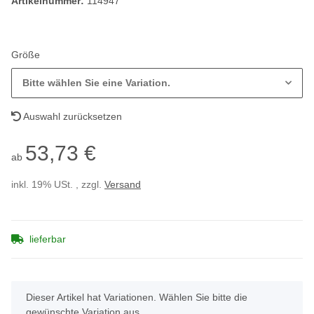
Artikelnummer:
114947
Größe
Bitte wählen Sie eine Variation.
Auswahl zurücksetzen
53,73 €
ab
inkl. 19% USt. , zzgl.
Versand
lieferbar
x
Dieser Artikel hat Variationen. Wählen Sie bitte die
gewünschte Variation aus.