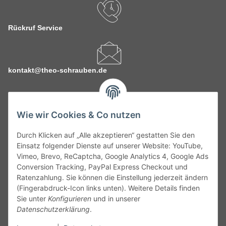
Rückruf Service
kontakt@theo-schrauben.de
Wie wir Cookies & Co nutzen
Durch Klicken auf „Alle akzeptieren“ gestatten Sie den
Service
Einsatz folgender Dienste auf unserer Website: YouTube,
Vimeo, Brevo, ReCaptcha, Google Analytics 4, Google Ads
Conversion Tracking, PayPal Express Checkout und
Gesetzliche Informationen
Ratenzahlung. Sie können die Einstellung jederzeit ändern
(Fingerabdruck-Icon links unten). Weitere Details finden
Alle technischen Angaben ohne Gewähr. Irrtümer und fehlerhafte
Sie unter
Konfigurieren
und in unserer
Angaben vorbehalten. Wenn Sie Datenblätter oder spezielle
Datenschutzerklärung
.
technische Eigenschaften benötigen, wenden Sie sich bitte an