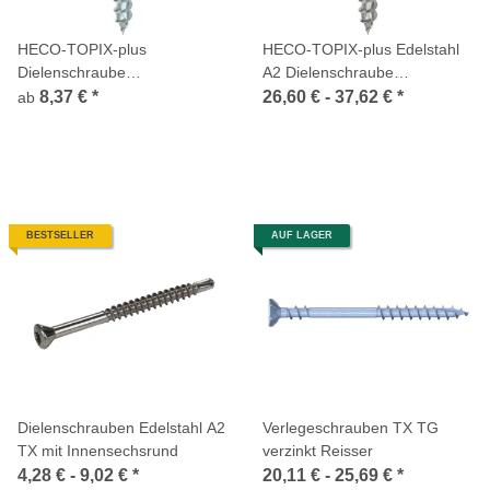
HECO-TOPIX-plus
HECO-TOPIX-plus Edelstahl
Dielenschraube
A2 Dielenschraube
Linsensenkkopf Fräsrippen T-
Linsensenkkopf Fräsrippen T-
8,37 €
*
26,60 € -
37,62 €
*
ab
Drive Variables Vollgewinde
Drive Variables Vollgewinde
verzinkt
BESTSELLER
AUF LAGER
Dielenschrauben Edelstahl A2
Verlegeschrauben TX TG
TX mit Innensechsrund
verzinkt Reisser
4,28 € -
9,02 €
*
20,11 € -
25,69 €
*