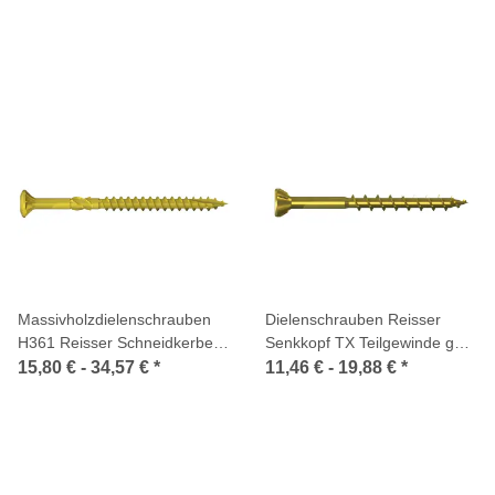
Massivholzdielenschrauben
Dielenschrauben Reisser
H361 Reisser Schneidkerbe
Senkkopf TX Teilgewinde gelb
gelb chromatiert
chromatiert
15,80 € -
34,57 €
*
11,46 € -
19,88 €
*