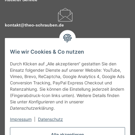
kontakt@theo-schrauben.de
Wie wir Cookies & Co nutzen
Durch Klicken auf „Alle akzeptieren“ gestatten Sie den
Service
Einsatz folgender Dienste auf unserer Website: YouTube,
Vimeo, Brevo, ReCaptcha, Google Analytics 4, Google Ads
Conversion Tracking, PayPal Express Checkout und
Gesetzliche Informationen
Ratenzahlung. Sie können die Einstellung jederzeit ändern
(Fingerabdruck-Icon links unten). Weitere Details finden
Alle technischen Angaben ohne Gewähr. Irrtümer und fehlerhafte
Sie unter
Konfigurieren
und in unserer
Angaben vorbehalten. Wenn Sie Datenblätter oder spezielle
Datenschutzerklärung
.
technische Eigenschaften benötigen, wenden Sie sich bitte an
Impressum
|
Datenschutz
unseren Kundenservice. Abbildungen der Artikel können
beispielhaft sein und vom Produkt abweichen.
Alle akzeptieren