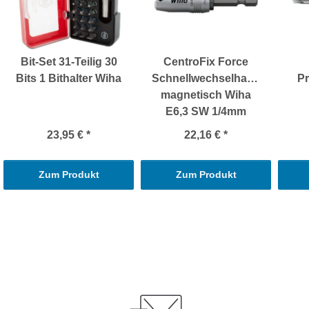
Bit-Set 31-Teilig 30
CentroFix Force
Bits 1 Bithalter Wiha
Schnellwechselhalter
Pr
magnetisch Wiha
E6,3 SW 1/4mm
23,95 €
*
22,16 €
*
Zum Produkt
Zum Produkt