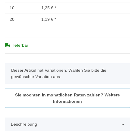
10
1,25 €
*
20
1,19 €
*
lieferbar
x
Dieser Artikel hat Variationen. Wählen Sie bitte die
gewünschte Variation aus.
Sie möchten in monatlichen Raten zahlen?
Weitere
Informationen
Beschreibung