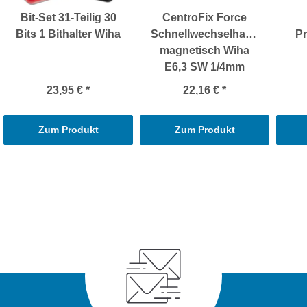
Bit-Set 31-Teilig 30
CentroFix Force
Bits 1 Bithalter Wiha
Schnellwechselhalter
Pr
magnetisch Wiha
E6,3 SW 1/4mm
23,95 €
*
22,16 €
*
Zum Produkt
Zum Produkt