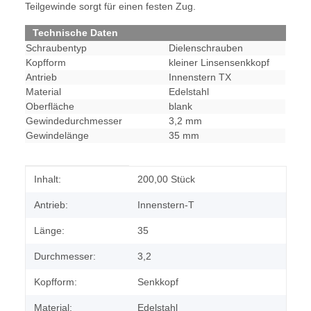
Teilgewinde sorgt für einen festen Zug.
Technische Daten
Schraubentyp
Dielenschrauben
Kopfform
kleiner Linsensenkkopf
Antrieb
Innenstern TX
Material
Edelstahl
Oberfläche
blank
Gewindedurchmesser
3,2 mm
Gewindelänge
35 mm
Produkteigenschaft
Wert
Inhalt:
200,00 Stück
Antrieb:
Innenstern-T
Länge:
35
Durchmesser:
3,2
Kopfform:
Senkkopf
Material:
Edelstahl