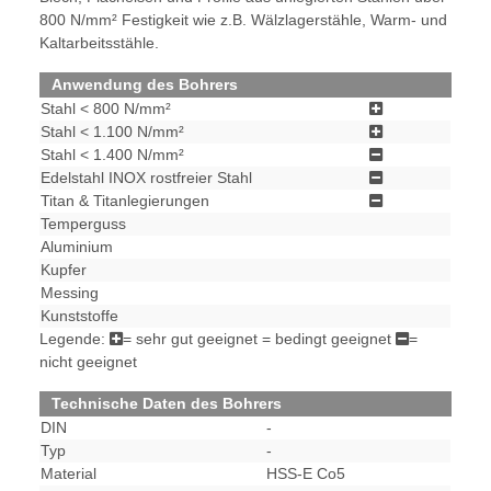
800 N/mm² Festigkeit wie z.B. Wälzlagerstähle, Warm- und
Kaltarbeitsstähle.
Anwendung des Bohrers
Stahl < 800 N/mm²
Stahl < 1.100 N/mm²
Stahl < 1.400 N/mm²
Edelstahl INOX rostfreier Stahl
Titan & Titanlegierungen
Temperguss
Aluminium
Kupfer
Messing
Kunststoffe
Legende:
= sehr gut geeignet
= bedingt geeignet
=
nicht geeignet
Technische Daten des Bohrers
DIN
-
Typ
-
Material
HSS-E Co5