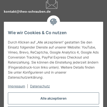
kontakt@theo-schrauben.de
Wie wir Cookies & Co nutzen
Durch Klicken auf „Alle akzeptieren“ gestatten Sie den
Service
Einsatz folgender Dienste auf unserer Website: YouTube,
Vimeo, Brevo, ReCaptcha, Google Analytics 4, Google Ads
Conversion Tracking, PayPal Express Checkout und
Gesetzliche Informationen
Ratenzahlung. Sie können die Einstellung jederzeit ändern
(Fingerabdruck-Icon links unten). Weitere Details finden
Alle technischen Angaben ohne Gewähr. Irrtümer und fehlerhafte
Sie unter
Konfigurieren
und in unserer
Angaben vorbehalten. Wenn Sie Datenblätter oder spezielle
Datenschutzerklärung
.
technische Eigenschaften benötigen, wenden Sie sich bitte an
Impressum
|
Datenschutz
unseren Kundenservice. Abbildungen der Artikel können
beispielhaft sein und vom Produkt abweichen.
Alle akzeptieren
Vertrag widerrufen