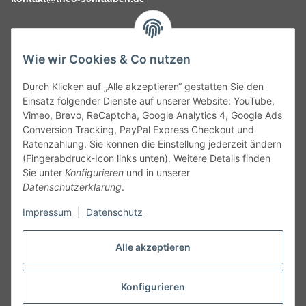
Wie wir Cookies & Co nutzen
Durch Klicken auf „Alle akzeptieren“ gestatten Sie den
Service
Einsatz folgender Dienste auf unserer Website: YouTube,
Vimeo, Brevo, ReCaptcha, Google Analytics 4, Google Ads
Conversion Tracking, PayPal Express Checkout und
Gesetzliche Informationen
Ratenzahlung. Sie können die Einstellung jederzeit ändern
(Fingerabdruck-Icon links unten). Weitere Details finden
Alle technischen Angaben ohne Gewähr. Irrtümer und fehlerhafte
Sie unter
Konfigurieren
und in unserer
Angaben vorbehalten. Wenn Sie Datenblätter oder spezielle
Datenschutzerklärung
.
technische Eigenschaften benötigen, wenden Sie sich bitte an
Impressum
|
Datenschutz
unseren Kundenservice. Abbildungen der Artikel können
beispielhaft sein und vom Produkt abweichen.
Alle akzeptieren
Vertrag widerrufen
Konfigurieren
* Alle Preise inkl. gesetzlicher USt., zzgl.
Versand