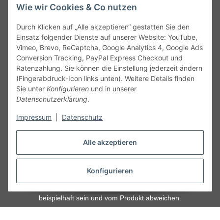
Wie wir Cookies & Co nutzen
Durch Klicken auf „Alle akzeptieren“ gestatten Sie den
kontakt@theo-schrauben.de
Einsatz folgender Dienste auf unserer Website: YouTube,
Vimeo, Brevo, ReCaptcha, Google Analytics 4, Google Ads
Conversion Tracking, PayPal Express Checkout und
Ratenzahlung. Sie können die Einstellung jederzeit ändern
(Fingerabdruck-Icon links unten). Weitere Details finden
Sie unter
Konfigurieren
und in unserer
Datenschutzerklärung
.
Service
Impressum
|
Datenschutz
Gesetzliche Informationen
Alle akzeptieren
Alle technischen Angaben ohne Gewähr. Irrtümer und fehlerhafte
Angaben vorbehalten. Wenn Sie Datenblätter oder spezielle
Konfigurieren
technische Eigenschaften benötigen, wenden Sie sich bitte an
unseren Kundenservice. Abbildungen der Artikel können
beispielhaft sein und vom Produkt abweichen.