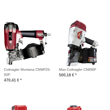
Coilnagler Montana CNWP25-
Max-Coilnagler CN890F
50P
500,18 €
*
470,41 €
*