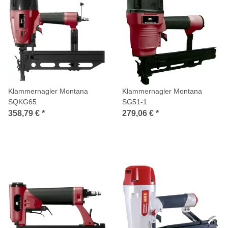
Klammernagler Montana
Klammernagler Montana
SQKG65
SG51-1
358,79 €
*
279,06 €
*