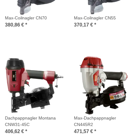
Max-Coilnagler CN70
Max-Coilnagler CN55
380,86 €
*
370,17 €
*
Dachpappnagler Montana
Max-Dachpappnagler
CNW31-45C
CN445R2
406,62 €
*
471,57 €
*