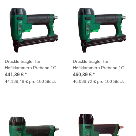
Druckluftnagler für
Druckluftnagler für
Heftklammern Prebena 1GP-
Heftklammern Prebena 1GP-
A16
A16SDS
441,39 €
*
460,39 €
*
44.139,48 € pro 100 Stück
46.038,72 € pro 100 Stück