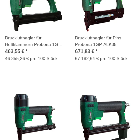
Druckluftnagler für
Druckluftnagler für Pins
Heftklammern Prebena 1GP-
Prebena 1GP-ALK35
A25
463,55 €
*
671,83 €
*
46.355,26 € pro 100 Stück
67.182,64 € pro 100 Stück