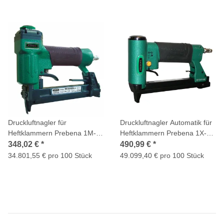
Druckluftnagler für
Druckluftnagler Automatik für
Heftklammern Prebena 1M-
Heftklammern Prebena 1X-
O25SDS-S10
A16AUT
348,02 €
*
490,99 €
*
34.801,55 € pro 100 Stück
49.099,40 € pro 100 Stück