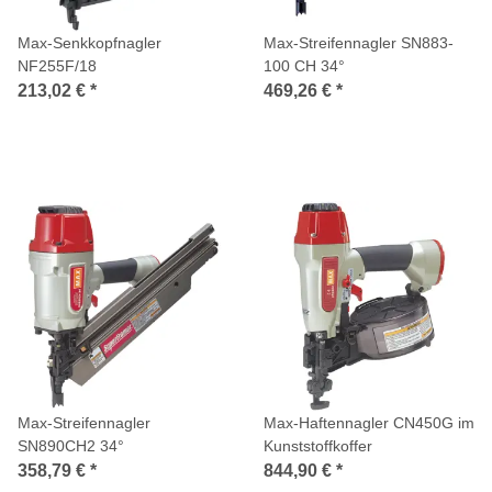
Max-Senkkopfnagler
Max-Streifennagler SN883-
NF255F/18
100 CH 34°
213,02 €
*
469,26 €
*
Max-Streifennagler
Max-Haftennagler CN450G im
SN890CH2 34°
Kunststoffkoffer
358,79 €
*
844,90 €
*