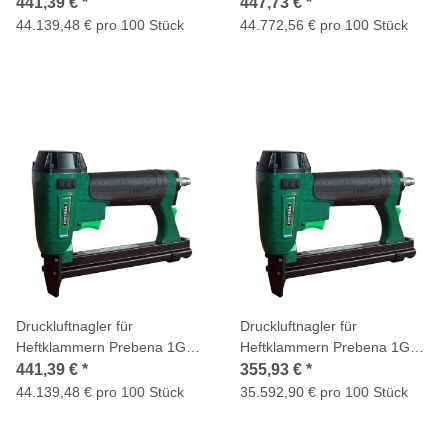
D16
V16
441,39 €
*
447,73 €
*
44.139,48 € pro 100 Stück
44.772,56 € pro 100 Stück
Druckluftnagler für
Druckluftnagler für
Heftklammern Prebena 1GP-
Heftklammern Prebena 1GP-
TK16
XA16
441,39 €
*
355,93 €
*
44.139,48 € pro 100 Stück
35.592,90 € pro 100 Stück