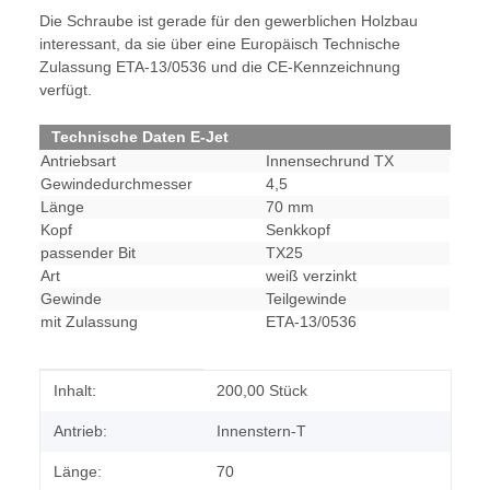
Die Schraube ist gerade für den gewerblichen Holzbau
interessant, da sie über eine Europäisch Technische
Zulassung ETA-13/0536 und die CE-Kennzeichnung
verfügt.
Technische Daten E-Jet
Antriebsart
Innensechrund TX
Gewindedurchmesser
4,5
Länge
70 mm
Kopf
Senkkopf
passender Bit
TX25
Art
weiß verzinkt
Gewinde
Teilgewinde
mit Zulassung
ETA-13/0536
Produkteigenschaft
Wert
Inhalt:
200,00 Stück
Antrieb:
Innenstern-T
Länge:
70