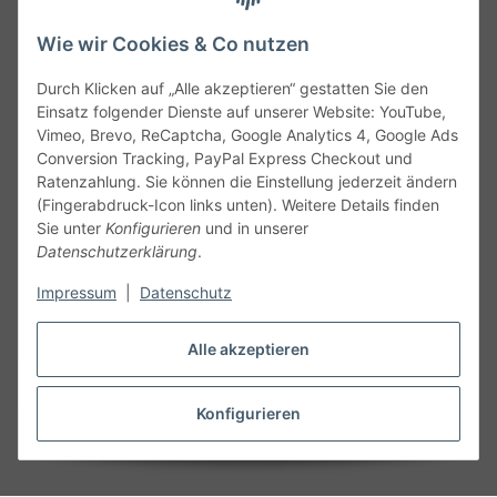
Wie wir Cookies & Co nutzen
Durch Klicken auf „Alle akzeptieren“ gestatten Sie den
Service
Einsatz folgender Dienste auf unserer Website: YouTube,
Vimeo, Brevo, ReCaptcha, Google Analytics 4, Google Ads
Conversion Tracking, PayPal Express Checkout und
Gesetzliche Informationen
Ratenzahlung. Sie können die Einstellung jederzeit ändern
(Fingerabdruck-Icon links unten). Weitere Details finden
Alle technischen Angaben ohne Gewähr. Irrtümer und fehlerhafte
Sie unter
Konfigurieren
und in unserer
Angaben vorbehalten. Wenn Sie Datenblätter oder spezielle
Datenschutzerklärung
.
technische Eigenschaften benötigen, wenden Sie sich bitte an
Impressum
|
Datenschutz
unseren Kundenservice. Abbildungen der Artikel können
beispielhaft sein und vom Produkt abweichen.
Alle akzeptieren
Vertrag widerrufen
Konfigurieren
* Alle Preise inkl. gesetzlicher USt., zzgl.
Versand