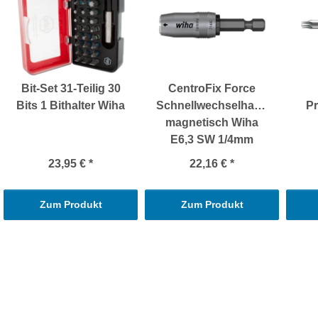
Bit-Set 31-Teilig 30
CentroFix Force
Bits 1 Bithalter Wiha
Schnellwechselhalter
Pr
magnetisch Wiha
E6,3 SW 1/4mm
23,95 €
*
22,16 €
*
Zum Produkt
Zum Produkt