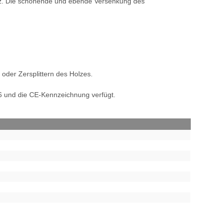
Holz. Die schonende und ebende Versenkung des
oder Zersplittern des Holzes.
6 und die CE-Kennzeichnung verfügt.