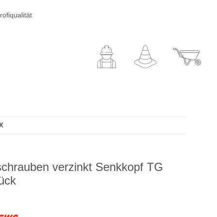
ofiqualität
TX
schrauben verzinkt Senkkopf TG
ück