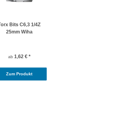
Torx Bits C6,3 1/4Z
25mm Wiha
1,62 €
*
ab
Zum Produkt