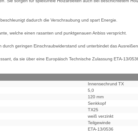
pen. Sie sorgen für spleißfreie Holzarbeiten auch bei beschichtetem 
, beschleunigt dadurch die Verschraubung und spart Energie.
ante, welche einen rasanten und punktgenauen Anbiss verspricht.
h durch geringen Einschraubwiderstand und unterbindet das Ausreißen 
ressant, da sie über eine Europäisch Technische Zulassung ETA-13/053
Innensechrund TX
5,0
120 mm
Senkkopf
TX25
weiß verzinkt
Teilgewinde
ETA-13/0536