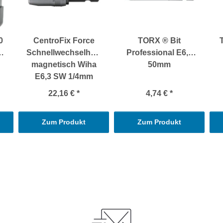
0
CentroFix Force
TORX ® Bit
Schnellwechselhalter
Professional E6,3
magnetisch Wiha
50mm
E6,3 SW 1/4mm
22,16 €
*
4,74 €
*
Zum Produkt
Zum Produkt