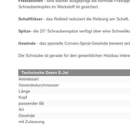
Frästaschen
- sind stärker ausgeprägt als normale Fräsrip
Schraubenkopfes im Werkstoff ist gesichert.
Schaftfräser
- das Reibteil reduziert die Reibung am Schaft
Spitze
- die 25° Schraubenspitze verfügt über eine Schneidk
Gewinde
- das spezielle Convex-Spiral-Gewinde beweist sic
Die Schraube ist gerade für den gewerblichen Holzbau inte
Technische Daten E-Jet
Antriebsart
Gewindedurchmesser
Länge
Kopf
passender Bit
Art
Gewinde
mit Zulassung