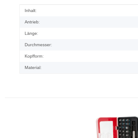
Produkteigenschaft
Wert
Inhalt:
Antrieb:
Länge:
Durchmesser:
Kopfform:
Material: