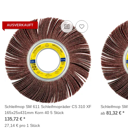
AUSVERKAUFT
Schleifmop SM 611 Schleifmopräder CS 310 XF
Schleifmop SM
165x25x431mm Korn 40 5 Stück
81,32 €
*
ab
135,72 €
*
27,14 € pro 1 Stück