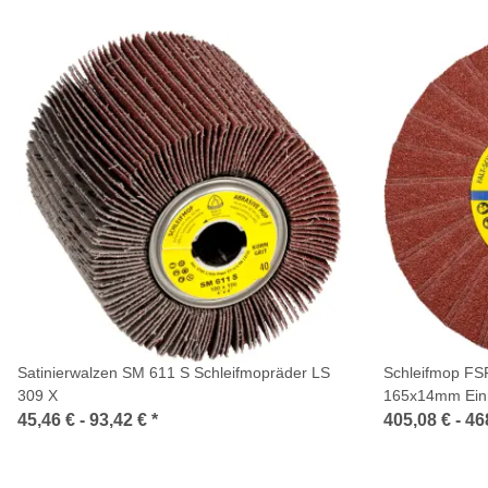
Satinierwalzen SM 611 S Schleifmopräder LS
Schleifmop FS
309 X
165x14mm Einr
45,46 € -
93,42 €
*
405,08 € -
46