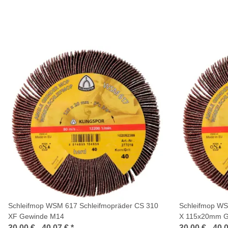
Schleifmop WSM 617 Schleifmopräder CS 310
Schleifmop WS
XF Gewinde M14
X 115x20mm G
30,00 € -
40,07 €
*
30,00 € -
40,