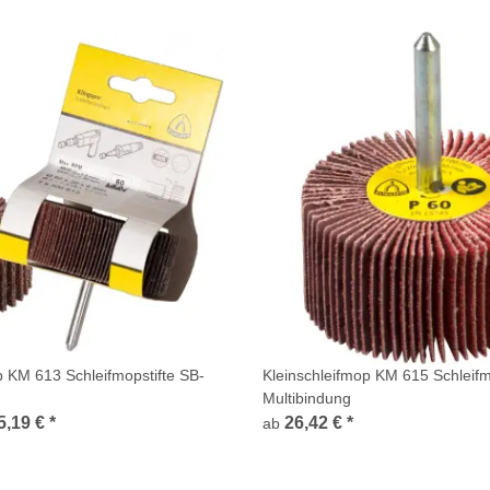
p KM 613 Schleifmopstifte SB-
Kleinschleifmop KM 615 Schleifm
Multibindung
5,19 €
*
26,42 €
*
ab