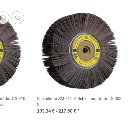
präder CS 310
Schleifmop SM 611 H Schleifmopräder LS 309
ck
X
103,34 € -
217,60 €
*