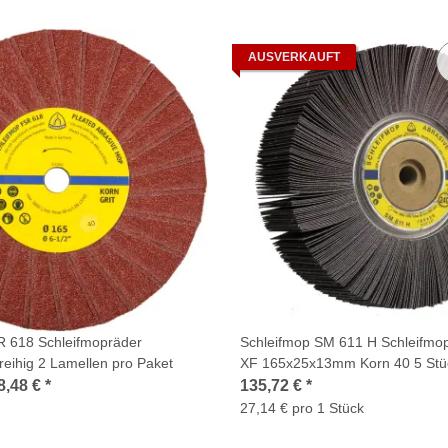
AUSVERKAUFT
R 618 Schleifmopräder
Schleifmop SM 611 H Schleifmo
eihig 2 Lamellen pro Paket
XF 165x25x13mm Korn 40 5 Stü
8,48 €
*
135,72 €
*
27,14 € pro 1 Stück