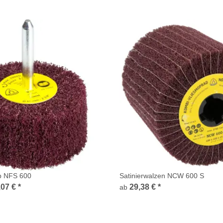
op NFS 600
Satinierwalzen NCW 600 S
,07 €
*
29,38 €
*
ab