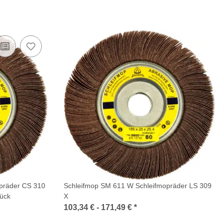
präder CS 310
Schleifmop SM 611 W Schleifmopräder LS 309
ück
X
103,34 € -
171,49 €
*