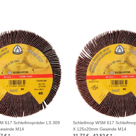
M 617 Schleifmopräder LS 309
Schleifmop WSM 617 Schleifmop
ewinde M14
X 125x20mm Gewinde M14
07 €
*
31,77 € -
42,52 €
*