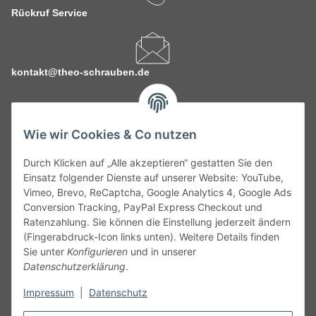
Rückruf Service
kontakt@theo-schrauben.de
Wie wir Cookies & Co nutzen
Durch Klicken auf „Alle akzeptieren“ gestatten Sie den
Service
Einsatz folgender Dienste auf unserer Website: YouTube,
Vimeo, Brevo, ReCaptcha, Google Analytics 4, Google Ads
Conversion Tracking, PayPal Express Checkout und
Gesetzliche Informationen
Ratenzahlung. Sie können die Einstellung jederzeit ändern
(Fingerabdruck-Icon links unten). Weitere Details finden
Alle technischen Angaben ohne Gewähr. Irrtümer und fehlerhafte
Sie unter
Konfigurieren
und in unserer
Angaben vorbehalten. Wenn Sie Datenblätter oder spezielle
Datenschutzerklärung
.
technische Eigenschaften benötigen, wenden Sie sich bitte an
unseren Kundenservice. Abbildungen der Artikel können
Impressum
|
Datenschutz
beispielhaft sein und vom Produkt abweichen.