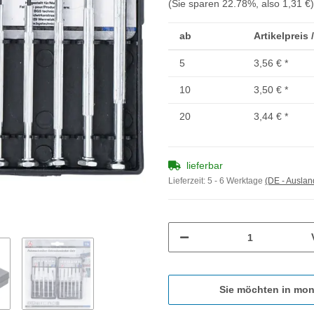
(Sie sparen
22.78%
, also
1,31 €
)
ab
Artikelpreis 
5
3,56 €
*
10
3,50 €
*
20
3,44 €
*
lieferbar
Lieferzeit:
5 - 6 Werktage
(DE - Ausla
Sie möchten in mon