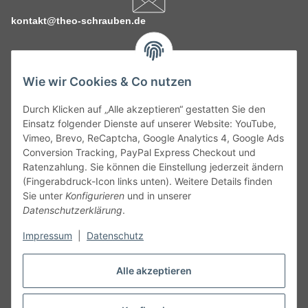
kontakt@theo-schrauben.de
Wie wir Cookies & Co nutzen
Durch Klicken auf „Alle akzeptieren“ gestatten Sie den
Service
Einsatz folgender Dienste auf unserer Website: YouTube,
Vimeo, Brevo, ReCaptcha, Google Analytics 4, Google Ads
Conversion Tracking, PayPal Express Checkout und
Gesetzliche Informationen
Ratenzahlung. Sie können die Einstellung jederzeit ändern
(Fingerabdruck-Icon links unten). Weitere Details finden
Alle technischen Angaben ohne Gewähr. Irrtümer und fehlerhafte
Sie unter
Konfigurieren
und in unserer
Angaben vorbehalten. Wenn Sie Datenblätter oder spezielle
Datenschutzerklärung
.
technische Eigenschaften benötigen, wenden Sie sich bitte an
Impressum
|
Datenschutz
unseren Kundenservice. Abbildungen der Artikel können
beispielhaft sein und vom Produkt abweichen.
Alle akzeptieren
Vertrag widerrufen