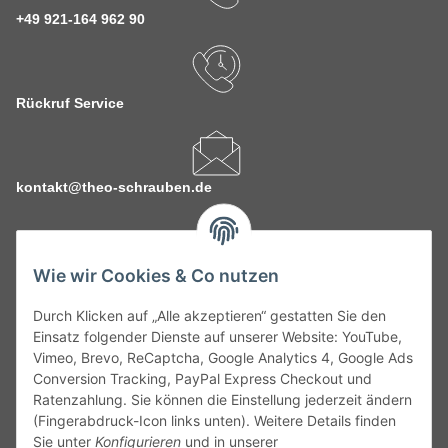
+49 921-164 962 90
Rückruf Service
kontakt@theo-schrauben.de
Wie wir Cookies & Co nutzen
Durch Klicken auf „Alle akzeptieren“ gestatten Sie den
Service
Einsatz folgender Dienste auf unserer Website: YouTube,
Vimeo, Brevo, ReCaptcha, Google Analytics 4, Google Ads
Conversion Tracking, PayPal Express Checkout und
Gesetzliche Informationen
Ratenzahlung. Sie können die Einstellung jederzeit ändern
(Fingerabdruck-Icon links unten). Weitere Details finden
Alle technischen Angaben ohne Gewähr. Irrtümer und fehlerhafte
Sie unter
Konfigurieren
und in unserer