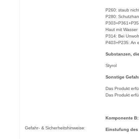
P260: staub nich
P280: Schutzhan
P303+P361+P353:
Haut mit Wasser
P314: Bei Unwohls
P403+P235: An ei
Substanzen, die
Styrol
Sonstige Gefah
Das Produkt erfül
Das Produkt erfül
Komponente B:
Gefahr- & Sicherheitshinweise:
Einstufung des