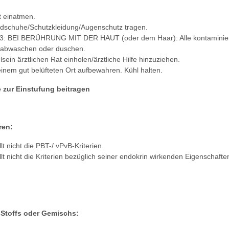
t einatmen.
dschuhe/Schutzkleidung/Augenschutz tragen.
 BEI BERÜHRUNG MIT DER HAUT (oder dem Haar): Alle kontaminierte
 abwaschen oder duschen.
ein ärztlichen Rat einholen/ärztliche Hilfe hinzuziehen.
nem gut belüfteten Ort aufbewahren. Kühl halten.
 zur Einstufung beitragen
ren:
lt nicht die PBT-/ vPvB-Kriterien.
lt nicht die Kriterien bezüglich seiner endokrin wirkenden Eigenschafte
 Stoffs oder Gemischs: