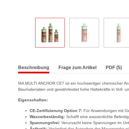
Beschreibung
Frage zum Artikel
PDF (5)
MA MULTI ANCHOR CE7 ist ein hochwertiger chemischer Anker a
Baumaterialien und gewährleistet hohe Haltekräfte in Voll- u
Eigenschaften:
CE-Zertifizierung Option 7:
Für Anwendungen mit Ge
Wasserbeständig:
Schafft eine wasserdichte Befesti
Spannungsfrei:
Verursacht keine Spannungen im Unte
Ästhetik:
Verändert das Aussehen der Mauerwerke ni