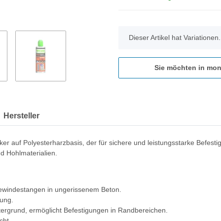
x
Dieser Artikel hat Variationen
Sie möchten in mon
Hersteller
uf Polyesterharzbasis, der für sichere und leistungsstarke Befestigun
nd Hohlmaterialien.
windestangen in ungerissenem Beton.
gung.
rgrund, ermöglicht Befestigungen in Randbereichen.
cht.