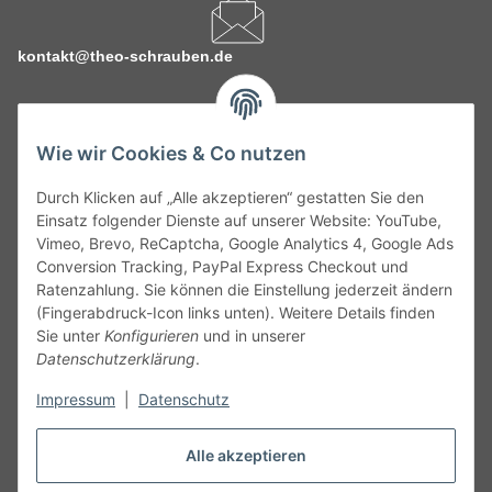
kontakt@theo-schrauben.de
Wie wir Cookies & Co nutzen
Durch Klicken auf „Alle akzeptieren“ gestatten Sie den
Service
Einsatz folgender Dienste auf unserer Website: YouTube,
Vimeo, Brevo, ReCaptcha, Google Analytics 4, Google Ads
Conversion Tracking, PayPal Express Checkout und
Gesetzliche Informationen
Ratenzahlung. Sie können die Einstellung jederzeit ändern
(Fingerabdruck-Icon links unten). Weitere Details finden
Alle technischen Angaben ohne Gewähr. Irrtümer und fehlerhafte
Sie unter
Konfigurieren
und in unserer
Angaben vorbehalten. Wenn Sie Datenblätter oder spezielle
Datenschutzerklärung
.
technische Eigenschaften benötigen, wenden Sie sich bitte an
Impressum
|
Datenschutz
unseren Kundenservice. Abbildungen der Artikel können
beispielhaft sein und vom Produkt abweichen.
Alle akzeptieren
Vertrag widerrufen