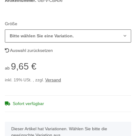
Artikelnummer:
GB-V-CBA06
Größe
Bitte wählen Sie eine Variation.
Auswahl zurücksetzen
9,65 €
ab
inkl. 19% USt. , zzgl.
Versand
Sofort verfügbar
x
Dieser Artikel hat Variationen. Wählen Sie bitte die
gewünschte Variation aus.