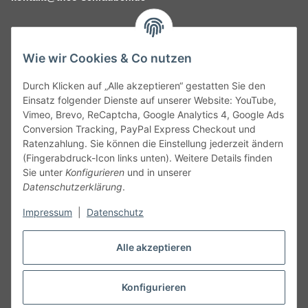
Wie wir Cookies & Co nutzen
Durch Klicken auf „Alle akzeptieren“ gestatten Sie den
Service
Einsatz folgender Dienste auf unserer Website: YouTube,
Vimeo, Brevo, ReCaptcha, Google Analytics 4, Google Ads
Conversion Tracking, PayPal Express Checkout und
Gesetzliche Informationen
Ratenzahlung. Sie können die Einstellung jederzeit ändern
(Fingerabdruck-Icon links unten). Weitere Details finden
Alle technischen Angaben ohne Gewähr. Irrtümer und fehlerhafte
Sie unter
Konfigurieren
und in unserer
Angaben vorbehalten. Wenn Sie Datenblätter oder spezielle
Datenschutzerklärung
.
technische Eigenschaften benötigen, wenden Sie sich bitte an
Impressum
|
Datenschutz
unseren Kundenservice. Abbildungen der Artikel können
beispielhaft sein und vom Produkt abweichen.
Alle akzeptieren
Vertrag widerrufen
Konfigurieren
* Alle Preise inkl. gesetzlicher USt., zzgl.
Versand