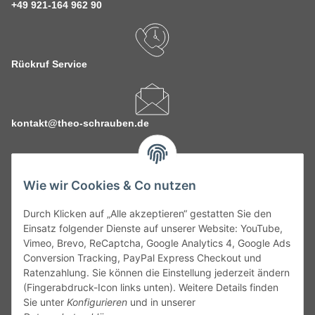
+49 921-164 962 90
Rückruf Service
kontakt@theo-schrauben.de
Wie wir Cookies & Co nutzen
Durch Klicken auf „Alle akzeptieren“ gestatten Sie den
Service
Einsatz folgender Dienste auf unserer Website: YouTube,
Vimeo, Brevo, ReCaptcha, Google Analytics 4, Google Ads
Conversion Tracking, PayPal Express Checkout und
Gesetzliche Informationen
Ratenzahlung. Sie können die Einstellung jederzeit ändern
(Fingerabdruck-Icon links unten). Weitere Details finden
Alle technischen Angaben ohne Gewähr. Irrtümer und fehlerhafte
Sie unter
Konfigurieren
und in unserer
Angaben vorbehalten. Wenn Sie Datenblätter oder spezielle