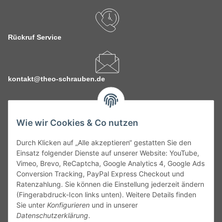
Rückruf Service
kontakt@theo-schrauben.de
Wie wir Cookies & Co nutzen
Durch Klicken auf „Alle akzeptieren“ gestatten Sie den
Service
Einsatz folgender Dienste auf unserer Website: YouTube,
Vimeo, Brevo, ReCaptcha, Google Analytics 4, Google Ads
Conversion Tracking, PayPal Express Checkout und
Gesetzliche Informationen
Ratenzahlung. Sie können die Einstellung jederzeit ändern
(Fingerabdruck-Icon links unten). Weitere Details finden
Alle technischen Angaben ohne Gewähr. Irrtümer und fehlerhafte
Sie unter
Konfigurieren
und in unserer
Angaben vorbehalten. Wenn Sie Datenblätter oder spezielle
Datenschutzerklärung
.