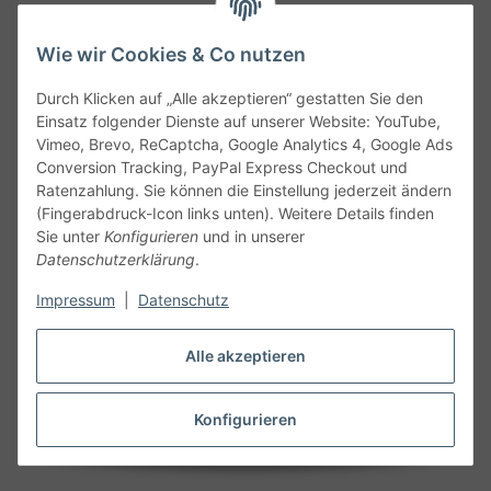
Wie wir Cookies & Co nutzen
Durch Klicken auf „Alle akzeptieren“ gestatten Sie den
Service
Einsatz folgender Dienste auf unserer Website: YouTube,
Vimeo, Brevo, ReCaptcha, Google Analytics 4, Google Ads
Conversion Tracking, PayPal Express Checkout und
Gesetzliche Informationen
Ratenzahlung. Sie können die Einstellung jederzeit ändern
(Fingerabdruck-Icon links unten). Weitere Details finden
Alle technischen Angaben ohne Gewähr. Irrtümer und fehlerhafte
Sie unter
Konfigurieren
und in unserer
Angaben vorbehalten. Wenn Sie Datenblätter oder spezielle
Datenschutzerklärung
.
technische Eigenschaften benötigen, wenden Sie sich bitte an
Impressum
|
Datenschutz
unseren Kundenservice. Abbildungen der Artikel können
beispielhaft sein und vom Produkt abweichen.
Alle akzeptieren
Vertrag widerrufen
Konfigurieren
* Alle Preise inkl. gesetzlicher USt., zzgl.
Versand