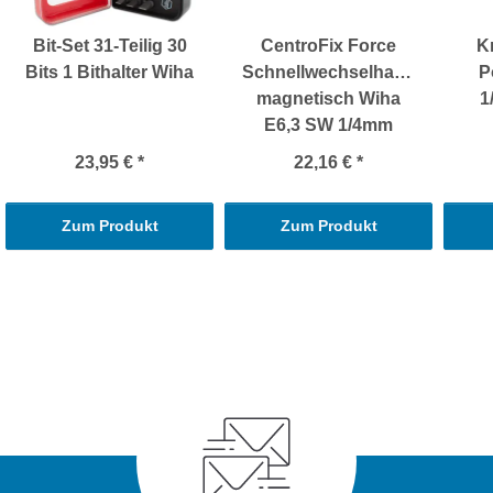
Bit-Set 31-Teilig 30
CentroFix Force
K
Bits 1 Bithalter Wiha
Schnellwechselhalter
P
magnetisch Wiha
1
E6,3 SW 1/4mm
23,95 €
*
22,16 €
*
Zum Produkt
Zum Produkt