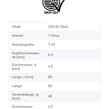
Produkteigenschaft
Wert
Inhalt:
200,00 Stück
Antrieb:
T-Drive
Antriebsgröße:
T-25
Kopfdurchmesser,
8,9
dk [mm]:
Durchmesser, d
4,5
[mm]:
Länge, l [mm]:
80
Länge:
80
Gewindelänge, lg
48
[mm]:
Durchmesser:
4,5