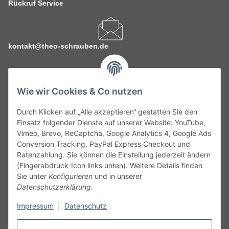
Rückruf Service
kontakt@theo-schrauben.de
Wie wir Cookies & Co nutzen
Durch Klicken auf „Alle akzeptieren“ gestatten Sie den
Service
Einsatz folgender Dienste auf unserer Website: YouTube,
Vimeo, Brevo, ReCaptcha, Google Analytics 4, Google Ads
Conversion Tracking, PayPal Express Checkout und
Gesetzliche Informationen
Ratenzahlung. Sie können die Einstellung jederzeit ändern
(Fingerabdruck-Icon links unten). Weitere Details finden
Alle technischen Angaben ohne Gewähr. Irrtümer und fehlerhafte
Sie unter
Konfigurieren
und in unserer
Angaben vorbehalten. Wenn Sie Datenblätter oder spezielle
Datenschutzerklärung
.
technische Eigenschaften benötigen, wenden Sie sich bitte an
Impressum
|
Datenschutz
unseren Kundenservice. Abbildungen der Artikel können
beispielhaft sein und vom Produkt abweichen.