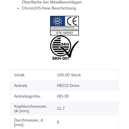
Oberfläche bei Metallbeschlägen.
Chrom(VI)-freie Beschichtung
Produkteigenschaft
Wert
Inhalt:
100,00 Stück
Antrieb:
HECO-Drive
Antriebsgröße:
HD-30
Kopfdurchmesser,
11,7
dk [mm]:
Durchmesser, d
6
[mm]: