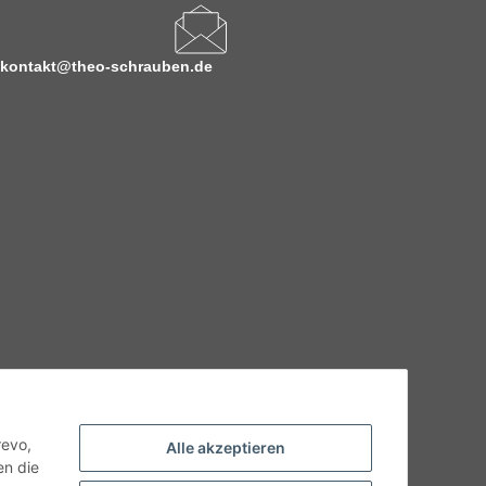
kontakt@theo-schrauben.de
hnische Eigenschaften benötigen, wenden Sie sich bitte an
odukt abweichen.
revo,
Alle akzeptieren
en die