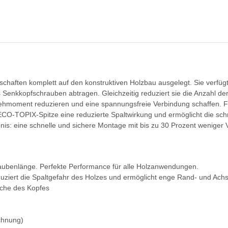
nschaften komplett auf den konstruktiven Holzbau ausgelegt. Sie verf
s Senkkopfschrauben abtragen. Gleichzeitig reduziert sie die Anzahl de
rehmoment reduzieren und eine spannungsfreie Verbindung schaffen. Fü
HECO-TOPIX-Spitze eine reduzierte Spaltwirkung und ermöglicht die s
is: eine schnelle und sichere Montage mit bis zu 30 Prozent weniger
raubenlänge. Perfekte Performance für alle Holzanwendungen.
ziert die Spaltgefahr des Holzes und ermöglicht enge Rand- und Ach
äche des Kopfes
chnung)