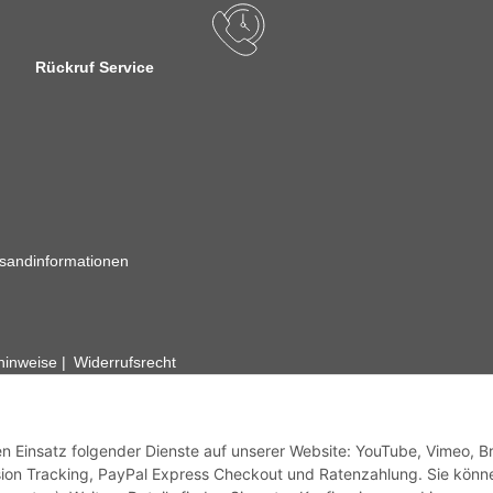
Rückruf Service
sandinformationen
zhinweise
Widerrufsrecht
rhafte Angaben vorbehalten. Wenn Sie Datenblätter oder spezielle tec
ervice. Abbildungen der Artikel können beispielhaft sein und vom Pr
den Einsatz folgender Dienste auf unserer Website: YouTube, Vimeo, B
ion Tracking, PayPal Express Checkout und Ratenzahlung. Sie könn