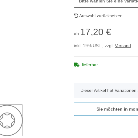
Bitte wählen Sie eine Variati
Auswahl zurücksetzen
17,20 €
ab
inkl. 19% USt. , zzgl.
Versand
lieferbar
x
Dieser Artikel hat Variationen
Sie möchten in mon