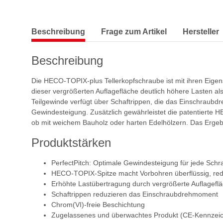
Beschreibung
Frage zum Artikel
Hersteller
Beschreibung
Die HECO-TOPIX-plus Tellerkopfschraube ist mit ihren Eige
dieser vergrößerten Auflagefläche deutlich höhere Lasten al
Teilgewinde verfügt über Schaftrippen, die das Einschraubd
Gewindesteigung. Zusätzlich gewährleistet die patentierte 
ob mit weichem Bauholz oder harten Edelhölzern. Das Ergebn
Produktstärken
PerfectPitch: Optimale Gewindesteigung für jede Sch
HECO-TOPIX-Spitze macht Vorbohren überflüssig, redu
Erhöhte Lastübertragung durch vergrößerte Auflagefl
Schaftrippen reduzieren das Einschraubdrehmoment
Chrom(VI)-freie Beschichtung
Zugelassenes und überwachtes Produkt (CE-Kennzei