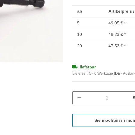
ab
Artikelpreis 
5
49,05 €
*
10
48,23 €
*
20
47,53 €
*
lieferbar
Lieferzeit:
5 - 6 Werktage
(DE - Ausla
S
Sie möchten in mon