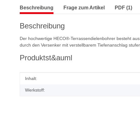
Beschreibung
Frage zum Artikel
PDF (1)
Beschreibung
Der hochwertige HECO®-Terrassendielenbohrer besteht aus ei
durch den Versenker mit verstellbarem Tiefenanschlag stufe
Produktst&auml
Produkteigenschaft
Wert
Inhalt:
Werkstoff: