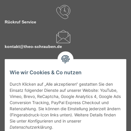
Rückruf Service
kontakt@theo-schrauben.de
Wie wir Cookies & Co nutzen
Durch Klicken auf „Alle akzeptieren“ gestatten Sie den
Service
Einsatz folgender Dienste auf unserer Website: YouTube,
Vimeo, Brevo, ReCaptcha, Google Analytics 4, Google Ads
Conversion Tracking, PayPal Express Checkout und
Gesetzliche Informationen
Ratenzahlung. Sie können die Einstellung jederzeit ändern
(Fingerabdruck-Icon links unten). Weitere Details finden
Alle technischen Angaben ohne Gewähr. Irrtümer und fehlerhafte
Sie unter
Konfigurieren
und in unserer
Angaben vorbehalten. Wenn Sie Datenblätter oder spezielle
Datenschutzerklärung
.