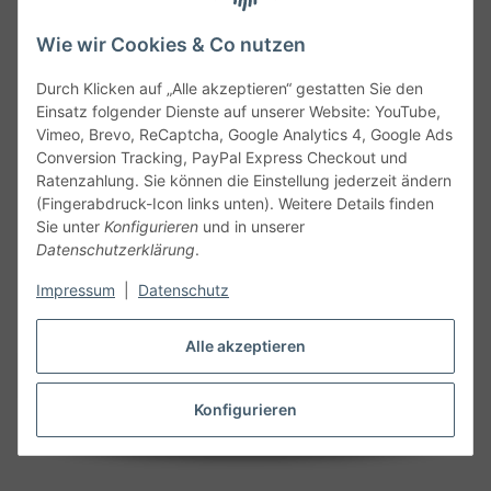
Wie wir Cookies & Co nutzen
Durch Klicken auf „Alle akzeptieren“ gestatten Sie den
Service
Einsatz folgender Dienste auf unserer Website: YouTube,
Vimeo, Brevo, ReCaptcha, Google Analytics 4, Google Ads
Conversion Tracking, PayPal Express Checkout und
Gesetzliche Informationen
Ratenzahlung. Sie können die Einstellung jederzeit ändern
(Fingerabdruck-Icon links unten). Weitere Details finden
Alle technischen Angaben ohne Gewähr. Irrtümer und fehlerhafte
Sie unter
Konfigurieren
und in unserer
Angaben vorbehalten. Wenn Sie Datenblätter oder spezielle
Datenschutzerklärung
.
technische Eigenschaften benötigen, wenden Sie sich bitte an
Impressum
|
Datenschutz
unseren Kundenservice. Abbildungen der Artikel können
beispielhaft sein und vom Produkt abweichen.
Alle akzeptieren
Vertrag widerrufen
Konfigurieren
* Alle Preise inkl. gesetzlicher USt., zzgl.
Versand