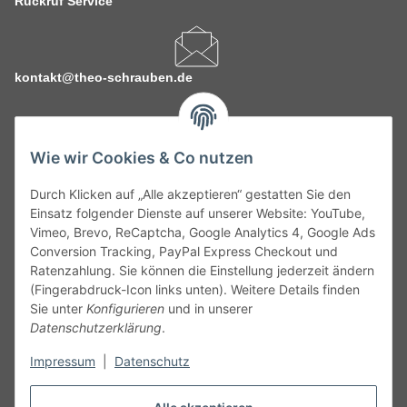
Rückruf Service
kontakt@theo-schrauben.de
Wie wir Cookies & Co nutzen
Durch Klicken auf „Alle akzeptieren“ gestatten Sie den
Service
Einsatz folgender Dienste auf unserer Website: YouTube,
Vimeo, Brevo, ReCaptcha, Google Analytics 4, Google Ads
Conversion Tracking, PayPal Express Checkout und
Gesetzliche Informationen
Ratenzahlung. Sie können die Einstellung jederzeit ändern
(Fingerabdruck-Icon links unten). Weitere Details finden
Alle technischen Angaben ohne Gewähr. Irrtümer und fehlerhafte
Sie unter
Konfigurieren
und in unserer
Angaben vorbehalten. Wenn Sie Datenblätter oder spezielle
Datenschutzerklärung
.
technische Eigenschaften benötigen, wenden Sie sich bitte an
Impressum
|
Datenschutz
unseren Kundenservice. Abbildungen der Artikel können
beispielhaft sein und vom Produkt abweichen.