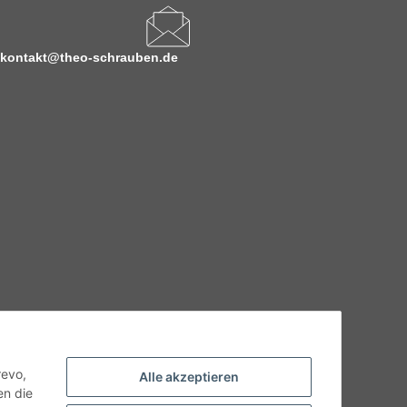
kontakt@theo-schrauben.de
hnische Eigenschaften benötigen, wenden Sie sich bitte an
odukt abweichen.
revo,
Alle akzeptieren
en die