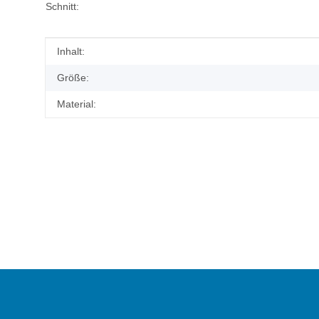
Schnitt:
Produkteigenschaft
Wert
Inhalt:
Größe:
Material: