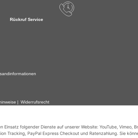
Rückruf Service
sandinformationen
zhinweise
Widerrufsrecht
rhafte Angaben vorbehalten. Wenn Sie Datenblätter oder spezielle tec
ervice. Abbildungen der Artikel können beispielhaft sein und vom Pr
den Einsatz folgender Dienste auf unserer Website: YouTube, Vimeo, B
ion Tracking, PayPal Express Checkout und Ratenzahlung. Sie könn