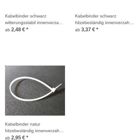
Kabelbinder schwarz
Kabelbinder schwarz
witterungsstabil innenverzahnt
hitzebeständig innenverzahnt
Standard Polyamid 6.6
Standard Polyamid 6.6
2,48 €
*
3,37 €
*
ab
ab
Kabelbinder natur
hitzebeständig innenverzahnt
Standard Polyamid 6.6
2,95 €
*
ab