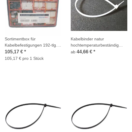
Sortimentbox für
Kabelbinder natur
Kabelbefestigungen 192-tlg.
hochtemperaturbeständig
PA 6.6 BMS-100 natur
innenverzahnt Standard
105,17 €
*
44,66 €
*
ab
schwarz Sockel, Schellen,
Polyamid 4.6
105,17 € pro 1 Stück
Snapper