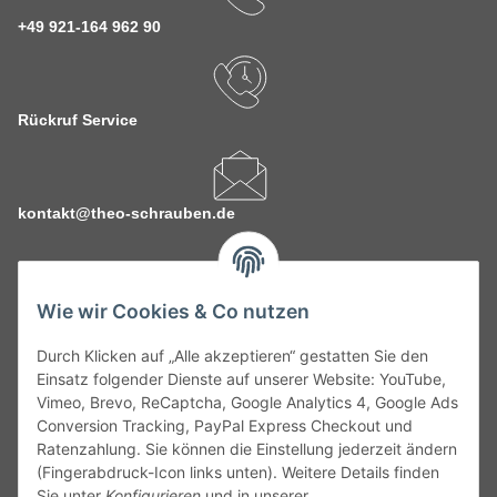
+49 921-164 962 90
Rückruf Service
kontakt@theo-schrauben.de
Wie wir Cookies & Co nutzen
Durch Klicken auf „Alle akzeptieren“ gestatten Sie den
Service
Einsatz folgender Dienste auf unserer Website: YouTube,
Vimeo, Brevo, ReCaptcha, Google Analytics 4, Google Ads
Conversion Tracking, PayPal Express Checkout und
Gesetzliche Informationen
Ratenzahlung. Sie können die Einstellung jederzeit ändern
(Fingerabdruck-Icon links unten). Weitere Details finden
Alle technischen Angaben ohne Gewähr. Irrtümer und fehlerhafte
Sie unter
Konfigurieren
und in unserer