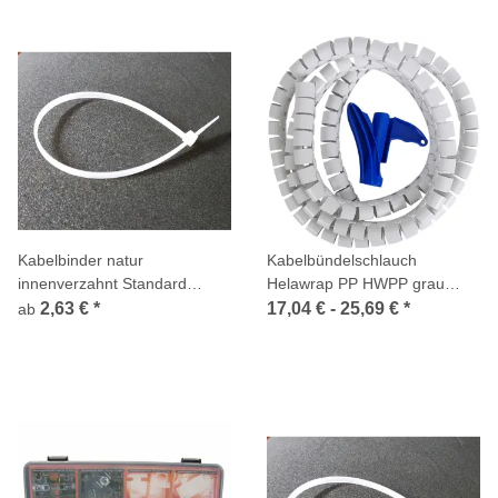
Kabelbinder natur
Kabelbündelschlauch
innenverzahnt Standard
Helawrap PP HWPP grau
Polyamid 6.6
Länge = 2m inklusive
2,63 €
*
17,04 € -
25,69 €
*
ab
Aufziehwerkzeug