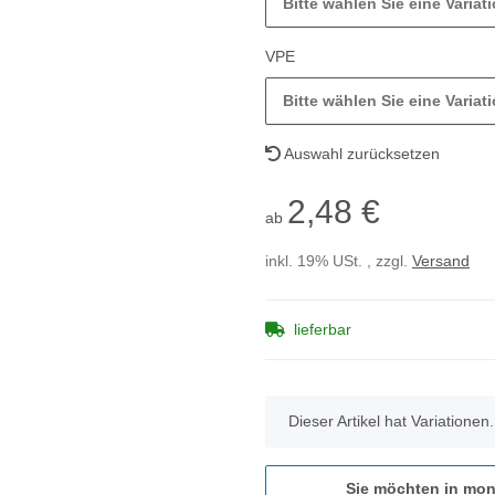
Bitte wählen Sie eine Variati
VPE
Bitte wählen Sie eine Variati
Auswahl zurücksetzen
2,48 €
ab
inkl. 19% USt. , zzgl.
Versand
lieferbar
x
Dieser Artikel hat Variationen
Sie möchten in mon