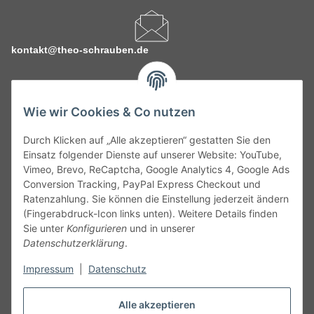
kontakt@theo-schrauben.de
Wie wir Cookies & Co nutzen
Durch Klicken auf „Alle akzeptieren“ gestatten Sie den
Service
Einsatz folgender Dienste auf unserer Website: YouTube,
Vimeo, Brevo, ReCaptcha, Google Analytics 4, Google Ads
Conversion Tracking, PayPal Express Checkout und
Gesetzliche Informationen
Ratenzahlung. Sie können die Einstellung jederzeit ändern
(Fingerabdruck-Icon links unten). Weitere Details finden
Alle technischen Angaben ohne Gewähr. Irrtümer und fehlerhafte
Sie unter
Konfigurieren
und in unserer
Angaben vorbehalten. Wenn Sie Datenblätter oder spezielle
Datenschutzerklärung
.
technische Eigenschaften benötigen, wenden Sie sich bitte an
Impressum
|
Datenschutz
unseren Kundenservice. Abbildungen der Artikel können
beispielhaft sein und vom Produkt abweichen.
Alle akzeptieren