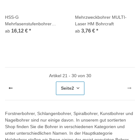
HSS-G
Mehrzweckbohrer MULTI-
Mehrfasenstufenbohrer
Laser HM Bohrcraft
90Grad DIN 8374 fein
16,12 €
*
3,76 €
*
ab
ab
Bohrcraft
Artikel 21 - 30 von 30
Seite
2
Forstnerbohrer, Schlangenbohrer, Spiralbohrer, Kunstbohrer und
Nagelbohrer sind nur einige davon. In unserem gut sortierten
Shop finden Sie die Bohrer in verschiedenen Kategorien und
unter unterschiedlichen Namen. In der Hauptkategorie
Holzbohrer stellen wir Ihnen einige der meist genutzten Bohrer