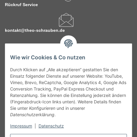
Rückruf Service
kontakt@theo-schrauben.de
Wie wir Cookies & Co nutzen
Durch Klicken auf „Alle akzeptieren“ gestatten Sie den
Service
Einsatz folgender Dienste auf unserer Website: YouTube,
Vimeo, Brevo, ReCaptcha, Google Analytics 4, Google Ads
Conversion Tracking, PayPal Express Checkout und
Gesetzliche Informationen
Ratenzahlung. Sie können die Einstellung jederzeit ändern
(Fingerabdruck-Icon links unten). Weitere Details finden
Alle technischen Angaben ohne Gewähr. Irrtümer und fehlerhafte
Sie unter
Konfigurieren
und in unserer
Angaben vorbehalten. Wenn Sie Datenblätter oder spezielle
Datenschutzerklärung
.
technische Eigenschaften benötigen, wenden Sie sich bitte an
Impressum
|
Datenschutz
unseren Kundenservice. Abbildungen der Artikel können
beispielhaft sein und vom Produkt abweichen.