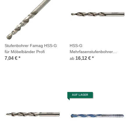
Stufenbohrer Famag HSS-G
HSS-G
für Möbelbänder Profi
Mehrfasenstufenbohrer
180Grad DIN 8376 mittel
7,04 €
*
16,12 €
*
ab
Bohrcraft
AUF LAGER