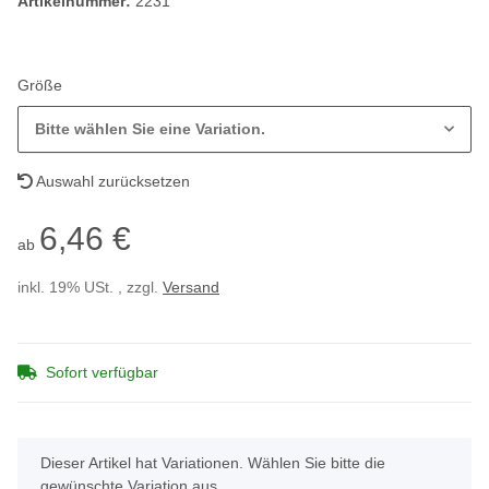
Artikelnummer:
2231
Größe
Bitte wählen Sie eine Variation.
Auswahl zurücksetzen
6,46 €
ab
inkl. 19% USt. , zzgl.
Versand
Sofort verfügbar
x
Dieser Artikel hat Variationen. Wählen Sie bitte die
gewünschte Variation aus.