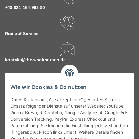
+49 921-164 962 90
Rückruf Service
kontakt@theo-schrauben.de
Wie wir Cookies & Co nutzen
Durch Klicken auf „Alle akzeptieren“ gestatten Sie den
Service
Einsatz folgender Dienste auf unserer Website: YouTube,
Vimeo, Brevo, ReCaptcha, Google Analytics 4, Google Ads
Conversion Tracking, PayPal Express Checkout und
Gesetzliche Informationen
Ratenzahlung. Sie können die Einstellung jederzeit ändern
(Fingerabdruck-Icon links unten). Weitere Details finden
Alle technischen Angaben ohne Gewähr. Irrtümer und fehlerhafte
Sie unter
Konfigurieren
und in unserer