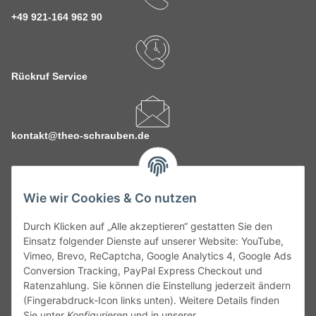
+49 921-164 962 90
Rückruf Service
kontakt@theo-schrauben.de
Wie wir Cookies & Co nutzen
Durch Klicken auf „Alle akzeptieren“ gestatten Sie den
Service
Einsatz folgender Dienste auf unserer Website: YouTube,
Vimeo, Brevo, ReCaptcha, Google Analytics 4, Google Ads
Conversion Tracking, PayPal Express Checkout und
Gesetzliche Informationen
Ratenzahlung. Sie können die Einstellung jederzeit ändern
(Fingerabdruck-Icon links unten). Weitere Details finden
Alle technischen Angaben ohne Gewähr. Irrtümer und fehlerhafte
Sie unter
Konfigurieren
und in unserer