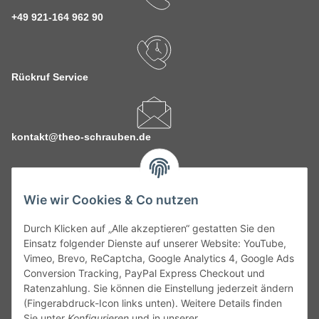
+49 921-164 962 90
Rückruf Service
kontakt@theo-schrauben.de
Wie wir Cookies & Co nutzen
Durch Klicken auf „Alle akzeptieren“ gestatten Sie den
Service
Einsatz folgender Dienste auf unserer Website: YouTube,
Vimeo, Brevo, ReCaptcha, Google Analytics 4, Google Ads
Conversion Tracking, PayPal Express Checkout und
Gesetzliche Informationen
Ratenzahlung. Sie können die Einstellung jederzeit ändern
(Fingerabdruck-Icon links unten). Weitere Details finden
Alle technischen Angaben ohne Gewähr. Irrtümer und fehlerhafte
Sie unter
Konfigurieren
und in unserer