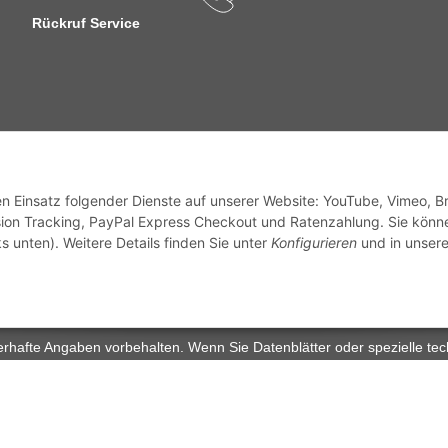
Rückruf Service
sandinformationen
den Einsatz folgender Dienste auf unserer Website: YouTube, Vimeo, B
ion Tracking, PayPal Express Checkout und Ratenzahlung. Sie könn
s unten). Weitere Details finden Sie unter
Konfigurieren
und in unsere
zhinweise
Widerrufsrecht
rhafte Angaben vorbehalten. Wenn Sie Datenblätter oder spezielle tec
ervice. Abbildungen der Artikel können beispielhaft sein und vom Pr