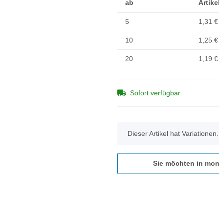
ab
Artike
5
1,31 €
10
1,25 €
20
1,19 €
Sofort verfügbar
x
Dieser Artikel hat Variationen
Sie möchten in mon