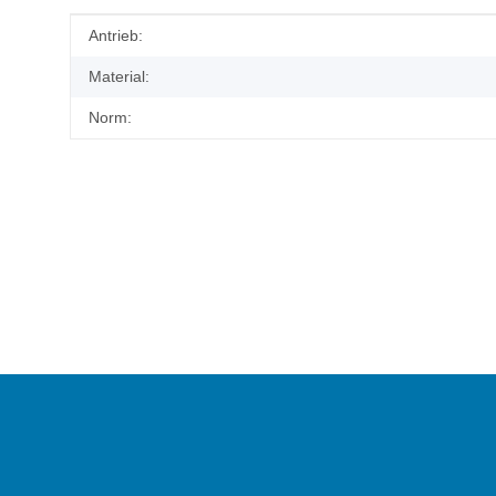
Produkteigenschaft
Wert
Antrieb:
Material:
Norm: