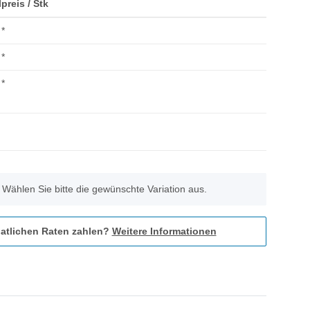
lpreis / Stk
*
*
*
. Wählen Sie bitte die gewünschte Variation aus.
atlichen Raten zahlen?
Weitere Informationen