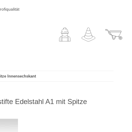
ofiqualität
itze Innensechskant
fte Edelstahl A1 mit Spitze