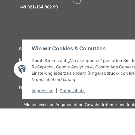
+49 921-164 962 90
Wie wir Cookies & Co nutzen
Service
Kontakt
C-Teile Management
Sonderteile
Karriere
Ver
Durch Klicken auf „Alle akzeptieren“ gestatten Sie 
ReCaptcha, Google Analytics 4, Google Ads Convers
Einstellung jederzeit ändern (Fingerabdruck-Icon link
Gesetzliche Informationen
Datenschutzerklärung
.
Datenschutz
AGB
Sitemap
Impressum
Batteriegeset
Impressum
|
Datenschutz
Alle technischen Angaben ohne Gewähr. Irrtümer und fehle
unseren Kundens
Vertrag widerrufen