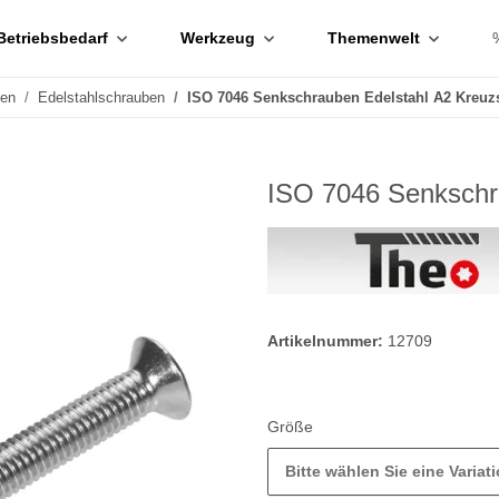
Betriebsbedarf
Werkzeug
Themenwelt
ben
Edelstahlschrauben
ISO 7046 Senkschrauben Edelstahl A2 Kreuzs
ISO 7046 Senkschra
Artikelnummer:
12709
Größe
Bitte wählen Sie eine Variati