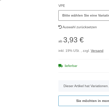
VPE
Bitte wählen Sie eine Variati
Auswahl zurücksetzen
3,93 €
ab
inkl. 19% USt. , zzgl.
Versand
lieferbar
x
Dieser Artikel hat Variationen
Sie möchten in mon