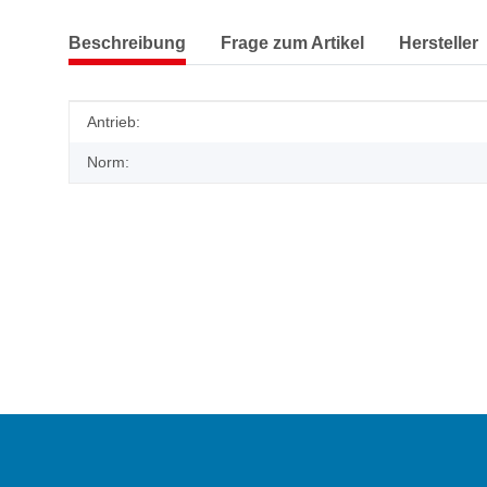
Beschreibung
Frage zum Artikel
Hersteller
Produkteigenschaft
Wert
Antrieb:
Norm: