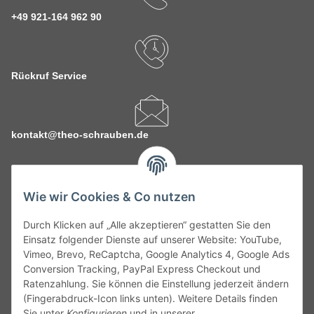
+49 921-164 962 90
Rückruf Service
kontakt@theo-schrauben.de
Wie wir Cookies & Co nutzen
Durch Klicken auf „Alle akzeptieren“ gestatten Sie den
Service
Einsatz folgender Dienste auf unserer Website: YouTube,
Vimeo, Brevo, ReCaptcha, Google Analytics 4, Google Ads
Conversion Tracking, PayPal Express Checkout und
Gesetzliche Informationen
Ratenzahlung. Sie können die Einstellung jederzeit ändern
(Fingerabdruck-Icon links unten). Weitere Details finden
Alle technischen Angaben ohne Gewähr. Irrtümer und fehlerhafte
Sie unter
Konfigurieren
und in unserer