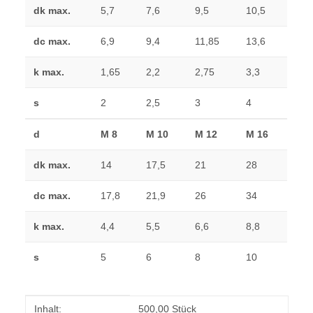
dk max.
5,7
7,6
9,5
10,5
dc max.
6,9
9,4
11,85
13,6
k max.
1,65
2,2
2,75
3,3
s
2
2,5
3
4
d
M 8
M 10
M 12
M 16
dk max.
14
17,5
21
28
dc max.
17,8
21,9
26
34
k max.
4,4
5,5
6,6
8,8
s
5
6
8
10
Produkteigenschaft
Wert
Inhalt:
500,00 Stück