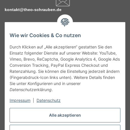
kontakt@theo-schrauben.de
Wie wir Cookies & Co nutzen
Durch Klicken auf „Alle akzeptieren“ gestatten Sie den
Service
Einsatz folgender Dienste auf unserer Website: YouTube,
Vimeo, Brevo, ReCaptcha, Google Analytics 4, Google Ads
Conversion Tracking, PayPal Express Checkout und
Gesetzliche Informationen
Ratenzahlung. Sie können die Einstellung jederzeit ändern
(Fingerabdruck-Icon links unten). Weitere Details finden
Alle technischen Angaben ohne Gewähr. Irrtümer und fehlerhafte
Sie unter
Konfigurieren
und in unserer
Angaben vorbehalten. Wenn Sie Datenblätter oder spezielle
Datenschutzerklärung
.
technische Eigenschaften benötigen, wenden Sie sich bitte an
Impressum
|
Datenschutz
unseren Kundenservice. Abbildungen der Artikel können
beispielhaft sein und vom Produkt abweichen.
Alle akzeptieren
Vertrag widerrufen