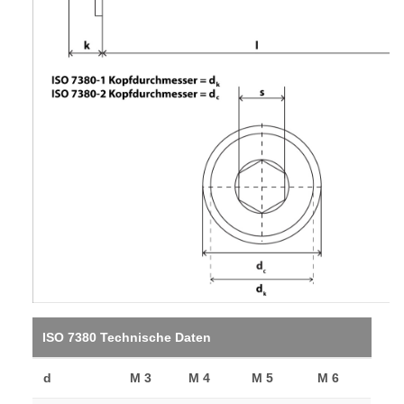
ISO 7380 Technische Daten
d
M 3
M 4
M 5
M 6