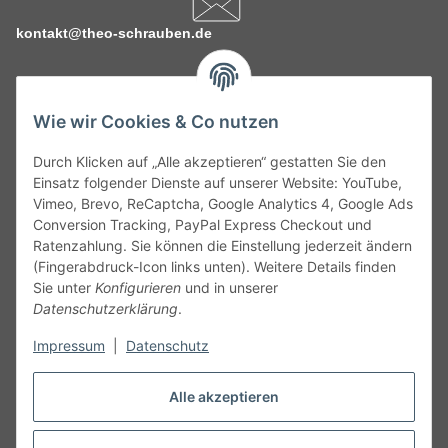
kontakt@theo-schrauben.de
Wie wir Cookies & Co nutzen
Durch Klicken auf „Alle akzeptieren“ gestatten Sie den
Service
Einsatz folgender Dienste auf unserer Website: YouTube,
Vimeo, Brevo, ReCaptcha, Google Analytics 4, Google Ads
Conversion Tracking, PayPal Express Checkout und
Gesetzliche Informationen
Ratenzahlung. Sie können die Einstellung jederzeit ändern
(Fingerabdruck-Icon links unten). Weitere Details finden
Alle technischen Angaben ohne Gewähr. Irrtümer und fehlerhafte
Sie unter
Konfigurieren
und in unserer
Angaben vorbehalten. Wenn Sie Datenblätter oder spezielle
Datenschutzerklärung
.
technische Eigenschaften benötigen, wenden Sie sich bitte an
Impressum
|
Datenschutz
unseren Kundenservice. Abbildungen der Artikel können
beispielhaft sein und vom Produkt abweichen.
Alle akzeptieren
Vertrag widerrufen