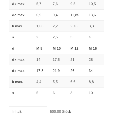
dk max.
5,7
7,6
9,5
10,5
dc max.
6,9
9,4
11,85
13,6
k max.
1,65
2,2
2,75
3,3
s
2
2,5
3
4
d
M 8
M 10
M 12
M 16
dk max.
14
17,5
21
28
dc max.
17,8
21,9
26
34
k max.
4,4
5,5
6,6
8,8
s
5
6
8
10
Produkteigenschaft
Wert
Inhalt:
500,00 Stück