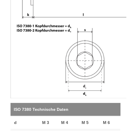
ISO 7380 Technische Daten
d
M 3
M 4
M 5
M 6