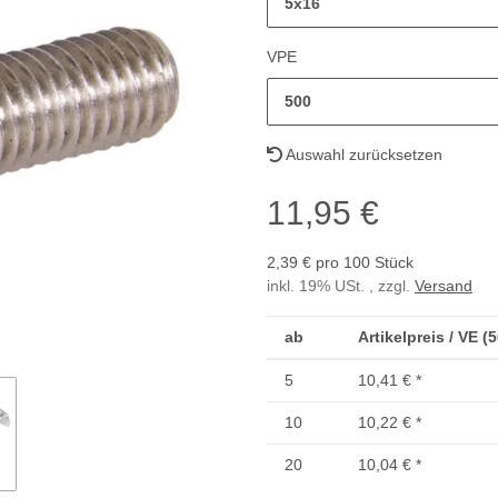
5x16
VPE
500
Auswahl zurücksetzen
11,95 €
2,39 € pro 100 Stück
inkl. 19% USt. , zzgl.
Versand
ab
Artikelpreis / VE (
5
10,41 €
*
10
10,22 €
*
20
10,04 €
*