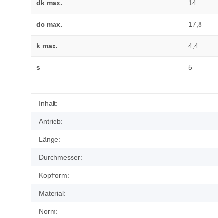
dk max.
14
dc max.
17,8
k max.
4,4
s
5
Produkteigenschaft
Wert
Inhalt:
Antrieb:
Länge:
Durchmesser:
Kopfform:
Material:
Norm: