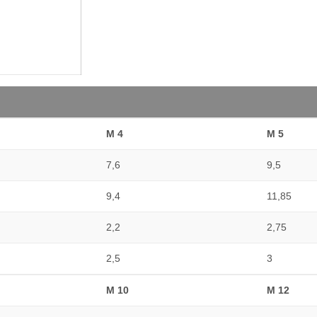
M 4
M 5
7,6
9,5
9,4
11,85
2,2
2,75
2,5
3
M 10
M 12