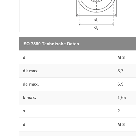
ISO 7380 Technische Daten
d
M 3
dk max.
5,7
dc max.
6,9
k max.
1,65
s
2
d
M 8