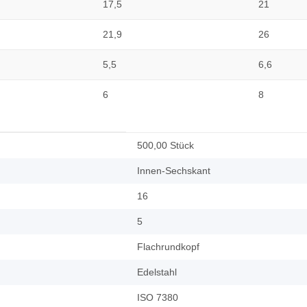
17,5
21
21,9
26
5,5
6,6
6
8
500,00 Stück
Innen-Sechskant
16
5
Flachrundkopf
Edelstahl
ISO 7380