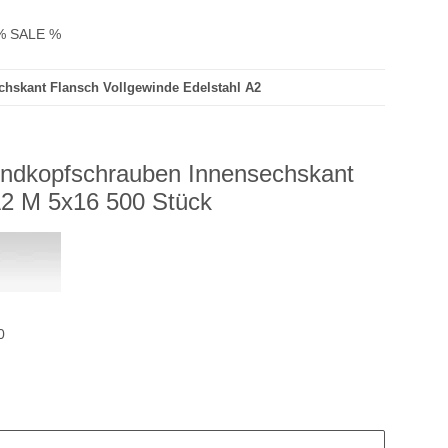
% SALE %
chskant Flansch Vollgewinde Edelstahl A2
undkopfschrauben Innensechskant
A2 M 5x16 500 Stück
0