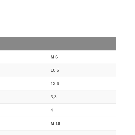
M 6
10,5
13,6
3,3
4
M 16