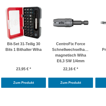
Bit-Set 31-Teilig 30
CentroFix Force
Bits 1 Bithalter Wiha
Schnellwechselhalter
Pr
magnetisch Wiha
E6,3 SW 1/4mm
23,95 €
*
22,16 €
*
Zum Produkt
Zum Produkt