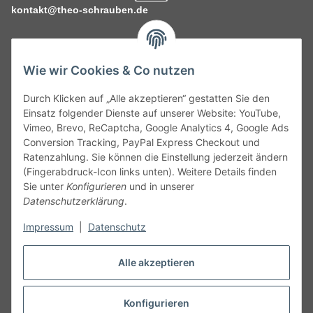
kontakt@theo-schrauben.de
Wie wir Cookies & Co nutzen
Durch Klicken auf „Alle akzeptieren“ gestatten Sie den
Service
Einsatz folgender Dienste auf unserer Website: YouTube,
Vimeo, Brevo, ReCaptcha, Google Analytics 4, Google Ads
Conversion Tracking, PayPal Express Checkout und
Gesetzliche Informationen
Ratenzahlung. Sie können die Einstellung jederzeit ändern
(Fingerabdruck-Icon links unten). Weitere Details finden
Alle technischen Angaben ohne Gewähr. Irrtümer und fehlerhafte
Sie unter
Konfigurieren
und in unserer
Angaben vorbehalten. Wenn Sie Datenblätter oder spezielle
Datenschutzerklärung
.
technische Eigenschaften benötigen, wenden Sie sich bitte an
Impressum
|
Datenschutz
unseren Kundenservice. Abbildungen der Artikel können
beispielhaft sein und vom Produkt abweichen.
Alle akzeptieren
Vertrag widerrufen
Konfigurieren